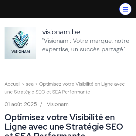
Aller
au
contenu
(Pressez
visionam.be
Entrée)
"Visionam : Votre marque, notre
expertise, un succès partagé."
Accueil
>
sea
>
Optimisez votre Visibilité en Ligne avec
une Stratégie SEO et SEA Performante
01 août 2025
/
Visionam
Optimisez votre Visibilité en
Ligne avec une Stratégie SEO
et SEA Performante