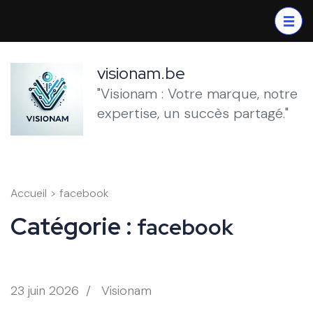
Aller
au
contenu
(Pressez
visionam.be
Entrée)
"Visionam : Votre marque, notre
expertise, un succès partagé."
Accueil
>
facebook
Catégorie :
facebook
23 juin 2026
/
Visionam