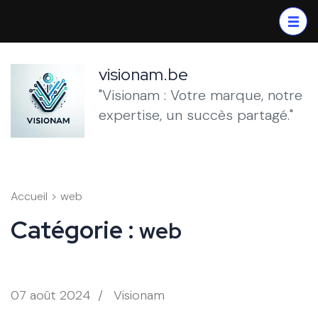
Aller
au
contenu
(Pressez
visionam.be
Entrée)
"Visionam : Votre marque, notre
expertise, un succès partagé."
Accueil
>
web
Catégorie :
web
07 août 2024
/
Visionam