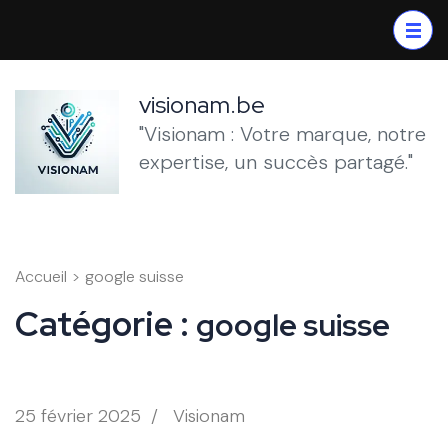
Aller
au
contenu
(Pressez
visionam.be
Entrée)
"Visionam : Votre marque, notre
expertise, un succès partagé."
Accueil
>
google suisse
Catégorie :
google suisse
25 février 2025
/
Visionam