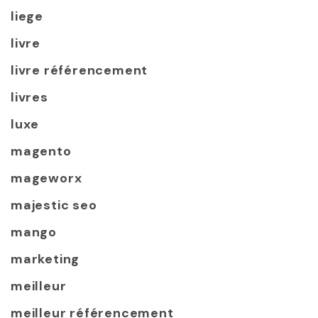
liege
livre
livre référencement
livres
luxe
magento
mageworx
majestic seo
mango
marketing
meilleur
meilleur référencement