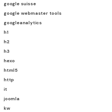
google suisse
google webmaster tools
googleanalytics
h1
h2
h3
hexo
html5
http
it
joomla
kw