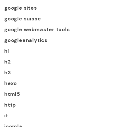
google sites
google suisse
google webmaster tools
googleanalytics
h1
h2
h3
hexo
html5
http
it
joomla