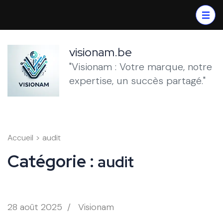
Aller
au
contenu
(Pressez
visionam.be
Entrée)
"Visionam : Votre marque, notre
expertise, un succès partagé."
Accueil
>
audit
Catégorie :
audit
28 août 2025
/
Visionam