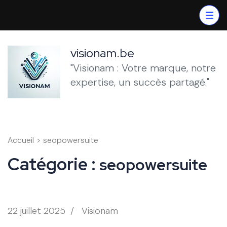
Aller
au
contenu
(Pressez
visionam.be
Entrée)
"Visionam : Votre marque, notre
expertise, un succès partagé."
Accueil
>
seopowersuite
Catégorie :
seopowersuite
22 juillet 2025
/
Visionam