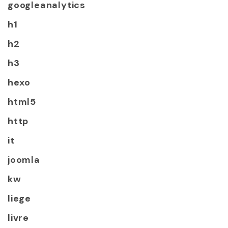
googleanalytics
h1
h2
h3
hexo
html5
http
it
joomla
kw
liege
livre