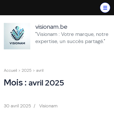
Aller
au
contenu
(Pressez
visionam.be
Entrée)
"Visionam : Votre marque, notre
expertise, un succès partagé."
Accueil
>
2025
>
avril
Mois :
avril 2025
30 avril 2025
/
Visionam