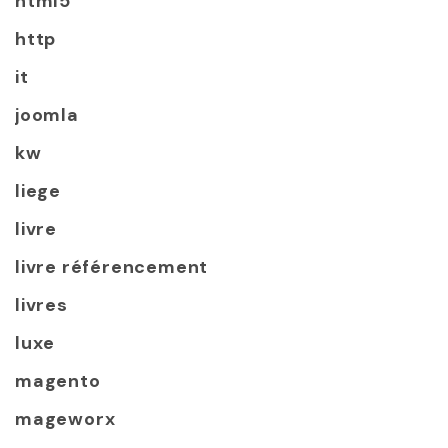
html5
http
it
joomla
kw
liege
livre
livre référencement
livres
luxe
magento
mageworx