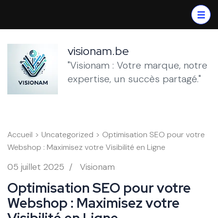
Aller
au
contenu
(Pressez
visionam.be
Entrée)
"Visionam : Votre marque, notre
expertise, un succès partagé."
Accueil
>
Uncategorized
>
Optimisation SEO pour votre
Webshop : Maximisez votre Visibilité en Ligne
05 juillet 2025
/
Visionam
Optimisation SEO pour votre
Webshop : Maximisez votre
Visibilité en Ligne