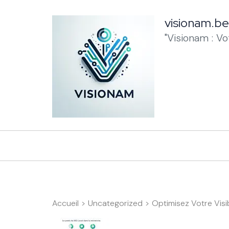
Aller
au
visionam.be
contenu
"Visionam : V
(Pressez
Entrée)
Accueil
>
Uncategorized
>
Optimisez Votre Visib