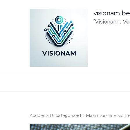
Aller
au
visionam.be
contenu
"Visionam : V
(Pressez
Entrée)
Accueil
>
Uncategorized
>
Maximisez la Visibili