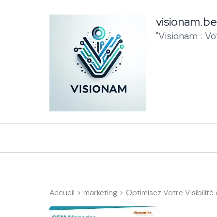
Aller
au
visionam.be
contenu
"Visionam : V
(Pressez
Entrée)
Accueil
>
marketing
>
Optimisez Votre Visibilit