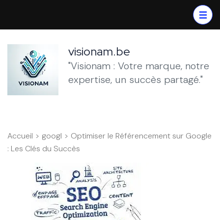
Aller
au
contenu
(Pressez
visionam.be
Entrée)
"Visionam : Votre marque, notre
expertise, un succès partagé."
Accueil
>
googl
>
Optimiser le Référencement sur Google
: Les Clés du Succès